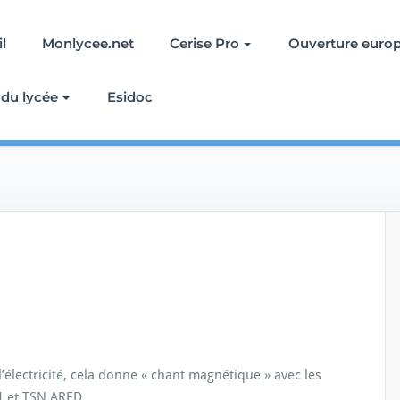
l
Monlycee.net
Cerise Pro
Ouverture europ
 du lycée
Esidoc
’électricité, cela donne « chant magnétique » avec les
1 et TSN ARED.