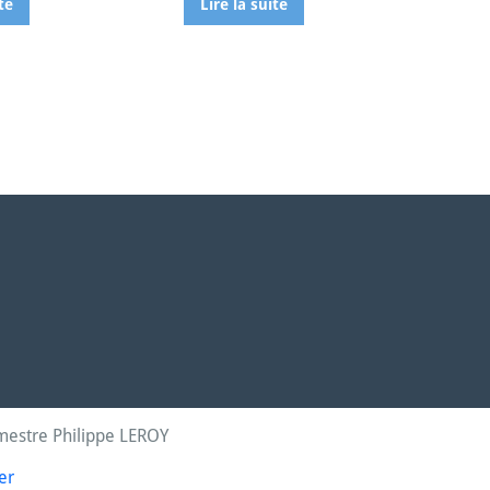
te
Lire la suite
mestre Philippe LEROY
er