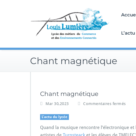
Skip
to
Accuei
content
L’actu
Chant magnétique
Chant magnétique
s
Mar 30,2023
Commentaires fermés
u
r
L'actu du lycée
C
Quand la musique rencontre l’électronique et l
h
a
artistes de
Turnsteack
et les élèves de TMELEC