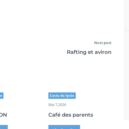
Next post
Rafting et aviron
ée
L'actu du lycée
Mai 7,2026
ION
Café des parents