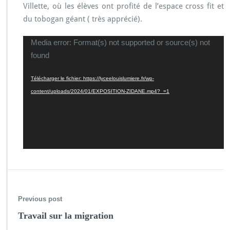
Villette, où les élèves ont profité de l’espace cross fit et
du tobogan géant ( très apprécié).
Lecteur
Media error: Format(s) not supported or source(s) not
vidéo
found
Télécharger le fichier: https://lyceelouislumiere.fr/wp-
content/uploads/2024/01/EXPOSITION-ZIDANE.mp4?_=1
Previous post
Travail sur la migration