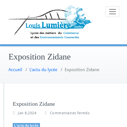
Skip
to
content
Exposition Zidane
Accueil
/
L'actu du lycée
/
Exposition Zidane
Exposition Zidane
s
Jan 8,2024
Commentaires fermés
u
r
L'actu du lycée