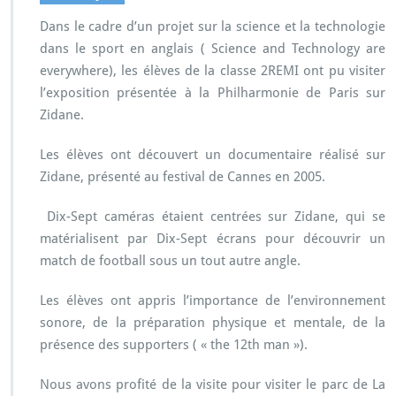
E
Dans le cadre d’un projet sur la science et la technologie
x
p
dans le sport en anglais ( Science and Technology are
o
everywhere), les élèves de la classe 2REMI ont pu visiter
s
l’exposition présentée à la Philharmonie de Paris sur
i
Zidane.
t
i
o
Les élèves ont découvert un documentaire réalisé sur
n
Zidane, présenté au festival de Cannes en 2005.
Z
i
Dix-Sept caméras étaient centrées sur Zidane, qui se
d
matérialisent par Dix-Sept écrans pour découvrir un
a
n
match de football sous un tout autre angle.
e
Les élèves ont appris l’importance de l’environnement
sonore, de la préparation physique et mentale, de la
présence des supporters ( « the 12th man »).
Nous avons profité de la visite pour visiter le parc de La