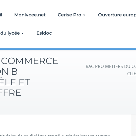
l
Monlycee.net
Cerise Pro
Ouverture europ
 du lycée
Esidoc
U COMMERCE
BAC PRO MÉTIERS DU C
ON B
CLI
ÈLE ET
FFRE