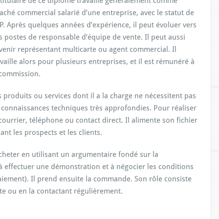
 titulaire de ce diplôme travaille généralement comme
taché commercial salarié d’une entreprise, avec le statut de
P. Après quelques années d’expérience, il peut évoluer vers
s postes de responsable d’équipe de vente. Il peut aussi
venir représentant multicarte ou agent commercial. Il
availle alors pour plusieurs entreprises, et il est rémunéré à
 commission.
s produits ou services dont il a la charge ne nécessitent pas
 connaissances techniques très approfondies. Pour réaliser
 courrier, téléphone ou contact direct. Il alimente son fichier
nt les prospects et les clients.
acheter en utilisant un argumentaire fondé sur la
à effectuer une démonstration et à négocier les conditions
 paiement). Il prend ensuite la commande. Son rôle consiste
site ou en la contactant régulièrement.