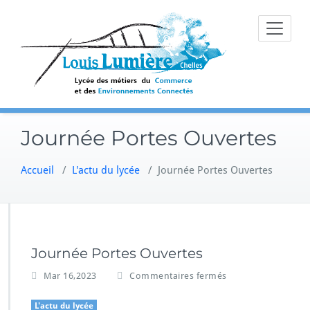
Skip
to
content
Journée Portes Ouvertes
Accueil
/
L'actu du lycée
/
Journée Portes Ouvertes
Journée Portes Ouvertes
s
Mar 16,2023
Commentaires fermés
u
r
L'actu du lycée