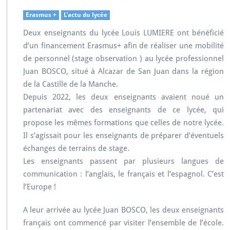
u
r
Erasmus +
L'actu du lycée
M
Deux enseignants du lycée Louis LUMIERE ont bénéficié
o
b
d’un financement Erasmus+ afin de réaliser une mobilité
i
de personnel (stage observation ) au lycée professionnel
l
Juan BOSCO, situé à Alcazar de San Juan dans la région
i
de la Castille de la Manche.
t
é
Depuis 2022, les deux enseignants avaient noué un
à
partenariat avec des enseignants de ce lycée, qui
A
propose les mêmes formations que celles de notre lycée.
l
Il s’agissait pour les enseignants de préparer d’éventuels
c
a
échanges de terrains de stage.
z
Les enseignants passent par plusieurs langues de
a
communication : l’anglais, le français et l’espagnol. C’est
r
l’Europe !
d
e
S
A leur arrivée au lycée Juan BOSCO, les deux enseignants
a
français ont commencé par visiter l’ensemble de l’école.
n