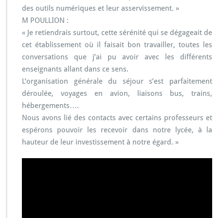
des outils numériques et leur asservissement. »
M POULLION :
« Je retiendrais surtout, cette sérénité qui se dégageait de
cet établissement où il faisait bon travailler, toutes les
conversations que j’ai pu avoir avec les différents
enseignants allant dans ce sens.
L’organisation générale du séjour s’est parfaitement
déroulée, voyages en avion, liaisons bus, trains,
hébergements….
Nous avons lié des contacts avec certains professeurs et
espérons pouvoir les recevoir dans notre lycée, à la
hauteur de leur investissement à notre égard. »