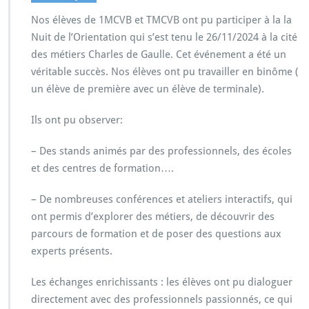
N
Nos élèves de 1MCVB et TMCVB ont pu participer à la la
u
i
Nuit de l’Orientation qui s’est tenu le 26/11/2024 à la cité
t
des métiers Charles de Gaulle. Cet événement a été un
d
véritable succès. Nos élèves ont pu travailler en binôme (
e
un élève de première avec un élève de terminale).
l’O
r
i
Ils ont pu observer:
e
n
– Des stands animés par des professionnels, des écoles
t
et des centres de formation….
a
t
– De nombreuses conférences et ateliers interactifs, qui
i
o
ont permis d’explorer des métiers, de découvrir des
n
parcours de formation et de poser des questions aux
experts présents.
Les échanges enrichissants : les élèves ont pu dialoguer
directement avec des professionnels passionnés, ce qui