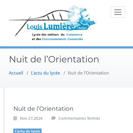
Skip
to
content
Nuit de l’Orientation
Accueil
/
L'actu du lycée
/
Nuit de l’Orientation
Nuit de l’Orientation
s
Nov 27,2024
Commentaires fermés
u
r
L'actu du lycée