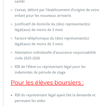
i
santé)
p
L’exeat, délivré par l’établissement d’origine de votre
t
i
enfant pour les nouveaux arrivants
o
Justificatif de domicile du (des) représentant(s)
n
a
légal(aux) de moins de 3 mois
n
Facture téléphonique du (des) représentant(s)
n
é
légal(aux) de moins de 3 mois
e
Attestation individuelle d’assurance responsabilité
s
c
civile 2025-2026
o
RIB de l’élève ou représentant légal pour les
l
a
indemnités de période de stage
i
Pour les élèves boursiers :
r
e
2
RIB du représentant légal ayant fait la demande et
0
2
percevant les aides
5/