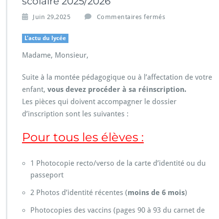
scolaire 2025/2026
s
Juin 29,2025
Commentaires fermés
u
r
L'actu du lycée
R
Madame, Monsieur,
é
i
n
Suite à la montée pédagogique ou à l’affectation de votre
s
enfant,
vous devez procéder à sa réinscription.
c
Les pièces qui doivent accompagner le dossier
r
d’inscription sont les suivantes :
i
p
t
Pour tous les élèves :
i
o
n/
1 Photocopie recto/verso de la carte d’identité ou du
i
passeport
n
s
2 Photos d’identité récentes (
moins de 6 mois
)
c
Photocopies des vaccins (pages 90 à 93 du carnet de
r