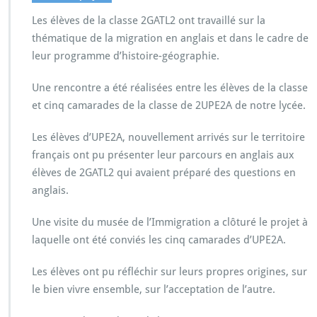
T
Les élèves de la classe 2GATL2 ont travaillé sur la
r
a
thématique de la migration en anglais et dans le cadre de
v
leur programme d’histoire-géographie.
a
i
Une rencontre a été réalisées entre les élèves de la classe
l
et cinq camarades de la classe de 2UPE2A de notre lycée.
s
u
r
Les élèves d’UPE2A, nouvellement arrivés sur le territoire
l
français ont pu présenter leur parcours en anglais aux
a
élèves de 2GATL2 qui avaient préparé des questions en
m
anglais.
i
g
r
Une visite du musée de l’Immigration a clôturé le projet à
a
laquelle ont été conviés les cinq camarades d’UPE2A.
t
i
Les élèves ont pu réfléchir sur leurs propres origines, sur
o
le bien vivre ensemble, sur l’acceptation de l’autre.
n