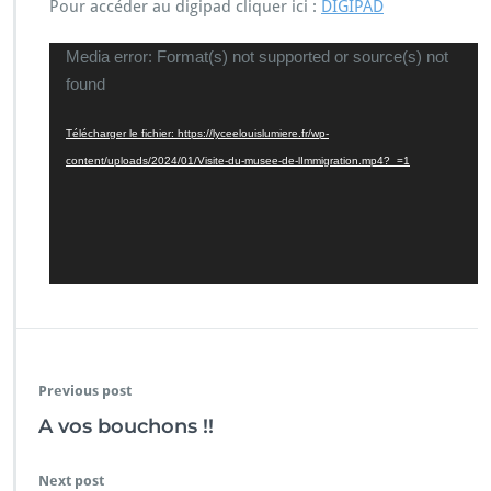
Pour accéder au digipad cliquer ici :
DIGIPAD
Lecteur
Media error: Format(s) not supported or source(s) not
vidéo
found
Télécharger le fichier: https://lyceelouislumiere.fr/wp-
content/uploads/2024/01/Visite-du-musee-de-lImmigration.mp4?_=1
Previous post
A vos bouchons !!
Next post